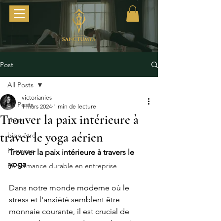
Post
All Posts
victorianies
All Posts
1 mars 2024
1 min de lecture
Trouver la paix intérieure à
Yoga
traver le yoga aérien
bien être
Hypnose
Trouver la paix intérieure à travers le 
yoga
Performance durable en entreprise
Dans notre monde moderne où le 
stress et l'anxiété semblent être 
monnaie courante, il est crucial de 