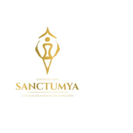
© 2023 par Sanctumya |
Créé par Victoria Nies
Design par
Noème Communication