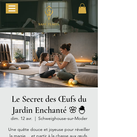
Le Secret des Œufs du
Jardin Enchanté 🌸🐣
dim. 12 avr.
  |  
Schweighouse-sur-Moder
Une quête douce et joyeuse pour réveiller
la magie… et partir à la chasse aux œufs.