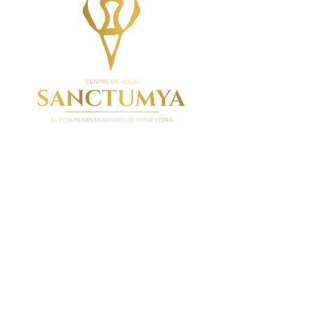
© 2023 par Sanctumya |
Créé par Victoria Nies
Design par
Noème Communication
Nous suivre
Réservations
Tél :
07 82 23 63 68