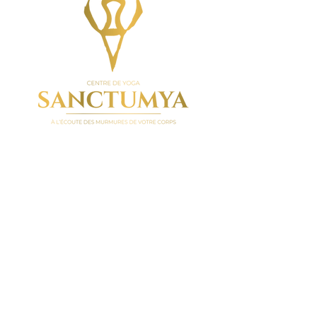
© 2023 par Sanctumya |
Créé par Victoria Nies
Design par
Noème Communication
Nous suivre
Réservations
Tél :
07 82 23 63 68